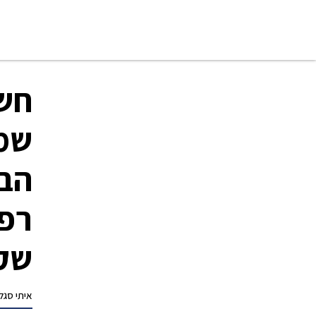
חש
שמה
הבי
רפו
שק
איתי סגל