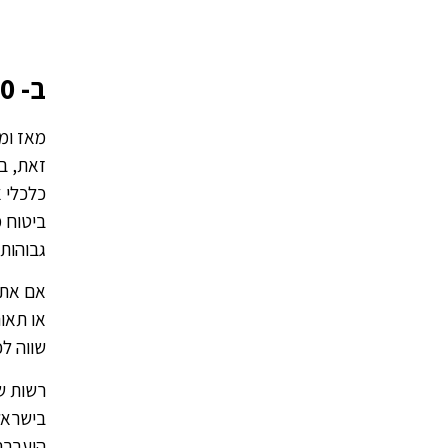
ב- 2020 שילמתם יקר; גם ב- 2021 זה יימשך?
מאז ומע
זאת, ב
כלכלי 
ביטוח 
גבוהות 
או תאונ
שווה ל
רשות ש
בישראל
הועברה