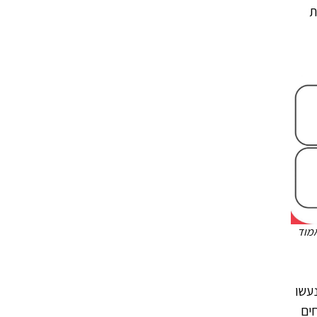
ת
אמוד
נעשו
חים