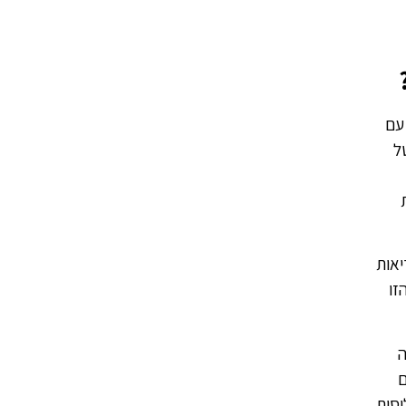
 עם
ל
בריאות
זו
ה
ם
יסות