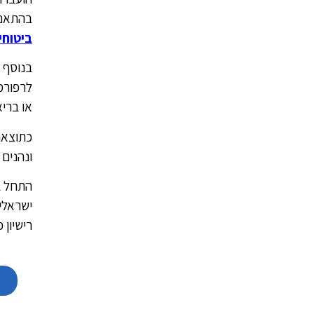
בהתאם 
ביטוחי
בנוסף 
לרפורמ
או ברי
כתוצאה
ונהנים
התחל ב
רישיון 
א