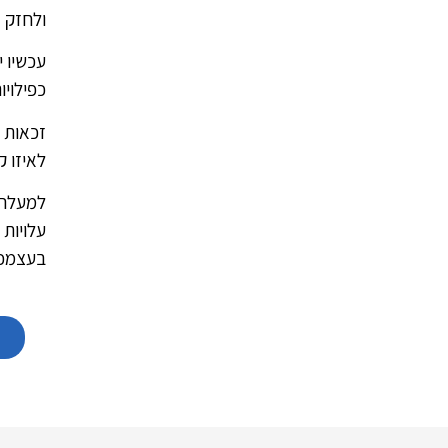
ולחזק 
עכשיו 
כפילויו
זכאות ל
לאיזו ק
למעלה 
עלויות
בעצמכם
א