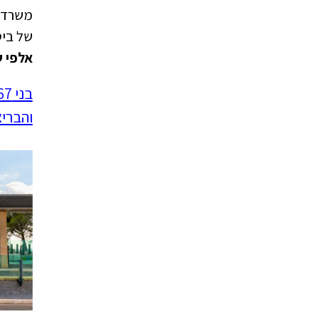
משרד ה
של ביט
אלפי 
והבריא