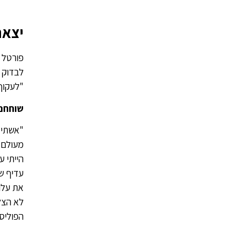
יצאנ
פורטל "
לבדוק 
"לעקוף
שוחחנו הבוקר
"אשתי 
מעולם ה
הייתי 
עדיף ש
לא הצל
הפוליס