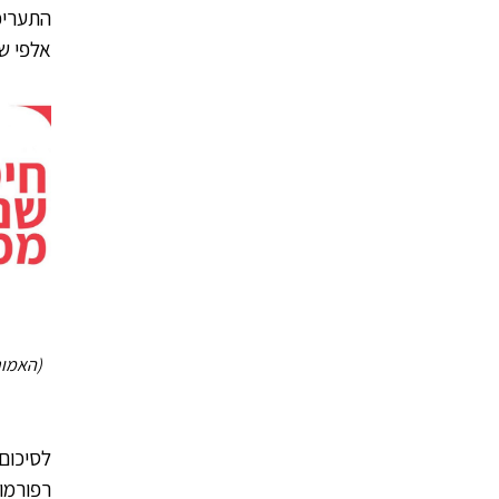
התעריפ
אלפי ש
(האמור
לסיכום,
רפורמות