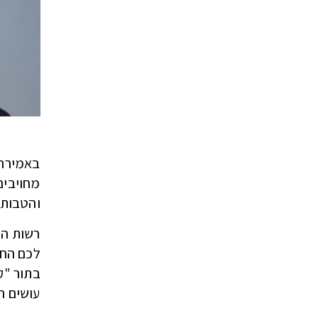
באמירה 
מחויבים
והטבות 
רשות ה
לכם החז
בתור "ק
עושים ה