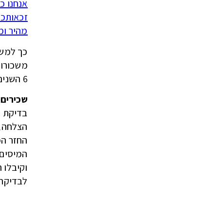
אנחנו כ
זכאותכם
מהיר ומ
משכורות של מעל 0
6 השנים האחרונות
שכירים ועצמאיים בנ
בדיקת ז
הצלחה, 
החזר המ
וקיבלו 
לבדיקה 