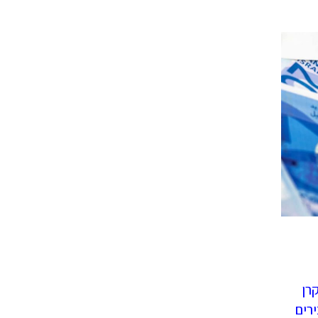
רן
רים