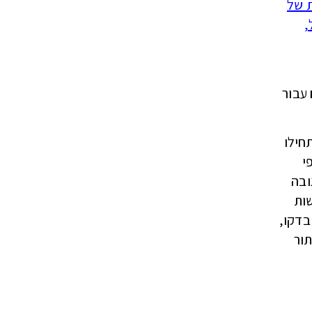
ת של
,
עבור
חילו
י
ובה
ות
צמאים) בדקו,
תור