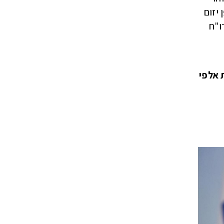
יזום
ו"ח
 אלפי