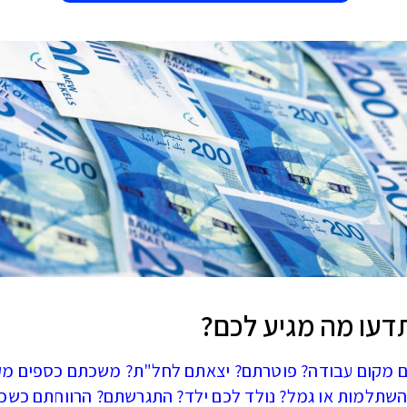
דעו מה מגיע לכם?
מקום עבודה? פוטרתם? יצאתם לחל"ת? משכתם כספים מק
השתלמות או גמל? נולד לכם ילד? התגרשתם? הרווחתם כשכי