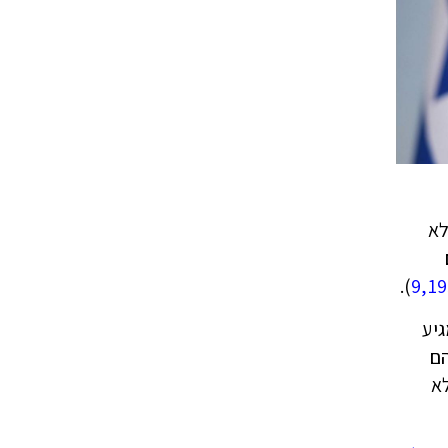
לא
).
9,1
יע
הם
א